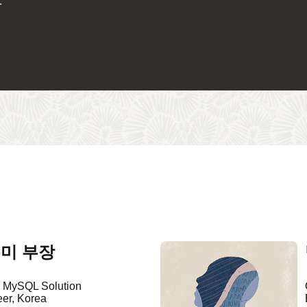
.
미 부장
e MySQL Solution
er, Korea