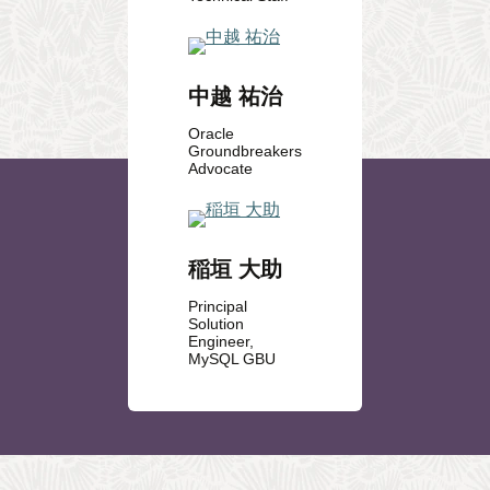
中越 祐治
Oracle
Groundbreakers
Advocate
稲垣 大助
Principal
Solution
Engineer,
MySQL GBU