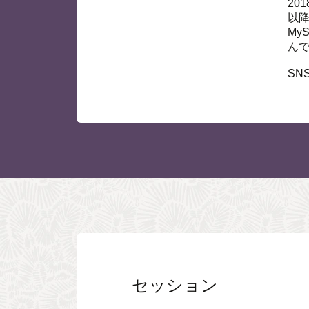
20
以降
M
ん
SN
セッション