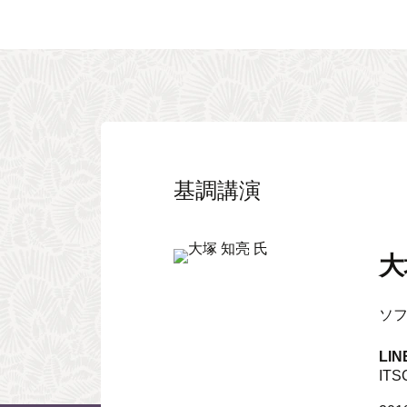
基調講演
大
ソ
LI
ITS