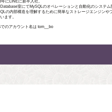
18年にLINEに新卒入社。
Database室にてMySQLのオペレーションと自動化のシステ
ySQLの内部構造を理解するために簡単なストレージエンジンや
でいます。
Sでのアカウント名は tom__bo