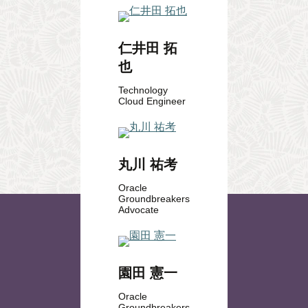
仁井田 拓
也
Technology
Cloud Engineer
丸川 祐考
Oracle
Groundbreakers
Advocate
園田 憲一
Oracle
Groundbreakers