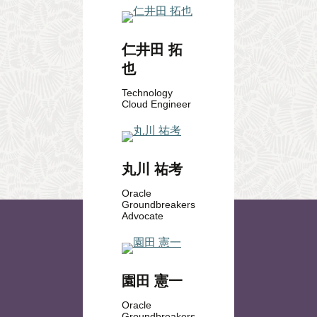
仁井田 拓
也
Technology
Cloud Engineer
丸川 祐考
Oracle
Groundbreakers
Advocate
園田 憲一
Oracle
Groundbreakers