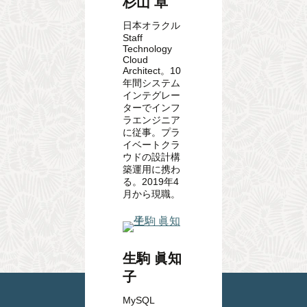
杉山 卓
日本オラクル
Staff
Technology
Cloud
Architect。10
年間システム
インテグレー
ターでインフ
ラエンジニア
に従事。プラ
イベートクラ
ウドの設計構
築運用に携わ
る。2019年4
月から現職。
生駒 眞知
子
MySQL