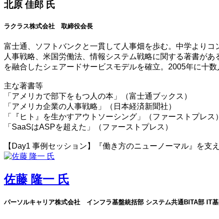
北原 佳郎 氏
ラクラス株式会社 取締役会長
富士通、ソフトバンクと一貫して人事畑を歩む。中学よりコ
人事戦略、米国労働法、情報システム戦略に関する著書がある
を融合したシェアードサービスモデルを確立。2005年に十数
主な著書等
「アメリカで部下をもつ人の本」（富士通ブックス）
「アメリカ企業の人事戦略」（日本経済新聞社）
「『ヒト』を生かすアウトソーシング」（ファーストプレス
「SaaSはASPを超えた」（ファーストプレス）
【Day1 事例セッション】『働き方のニューノーマル』を支える人事クラウド
佐藤 隆一 氏
パーソルキャリア株式会社 インフラ基盤統括部 システム共通BITA部 I