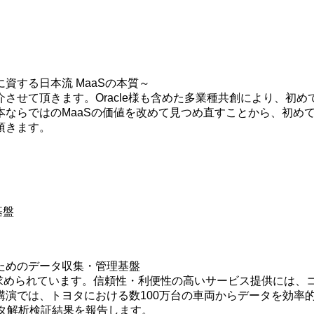
資する日本流 MaaSの本質～
させて頂きます。Oracle様も含めた多業種共創により、初め
本ならではのMaaSの価値を改めて見つめ直すことから、初め
頂きます。
基盤
ためのデータ収集・管理基盤
が求められています。信頼性・利便性の高いサービス提供には、
講演では、トヨタにおける数100万台の車両からデータを効率
データ解析検証結果を報告します。