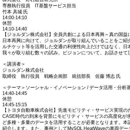
専務執行役員 IT基盤サービス担当
竹本 具城 氏
14:00-14:10
休憩
14:10-14:40
【ジョルダン株式会社】全員共創による日本再興～真の国益に
日本再興に向けて、ジョルダンが取り組んでいることをご紹介
ルチケット等を活用した交通の利便性向上だけではなく、日
我々が取り組む数々の試み、ビジョンについて、お話させて
＜講演者＞
ジョルダン株式会社
取締役 執行役員 戦略企画部 統括部長 佐藤 博志 氏
＜テーマ＞ソーシャル・イノベーション / データ活用・分析
14:40-14:45
休憩
14:45-15:15
【トヨタ自動車株式会社】先進モビリティ・サービス実現の
CASE時代の到来を背景にモビリティ・サービスの高度化
ど多種・多量のデータを活用することが必要となります。本
紹介します。また、事例としてMySQL HeatWaveの車両