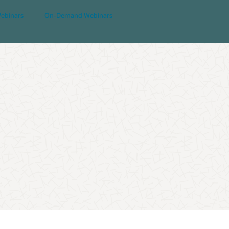
Webinars
On-Demand Webinars