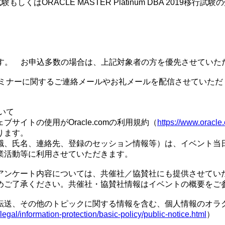
技試験もしくはORACLE MASTER Platinum DBA 2019移
ます。 お申込多数の場合は、上記対象者の方を優先させていた
セミナーに関するご連絡メールやお礼メールを配信させていただ
いて
イトの使用がOracle.comの利用規約（
https://www.oracle.
ります。
職、氏名、連絡先、登録のセッション情報等）は、イベント当日
業活動等に利用させていただきます。
アンケート内容については、共催社／協賛社にも提供させてい
めご了承ください。共催社・協賛社情報はイベントの概要をご
送、その他のトピックに関する情報を含む、個人情報のオラクル
legal/information-protection/basic-policy/public-notice.html
）