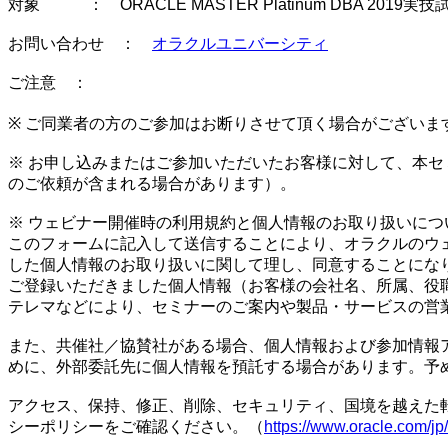
対象 ： ORACLE MASTER Platinum DBA 2019実
お問い合わせ ：
オラクルユニバーシティ
ご注意 ：
※ ご同業者の方のご参加はお断りさせて頂く場合がござい
※ お申し込みまたはご参加いただいたお客様に対して、本
のご依頼が含まれる場合があります）。
※ ウェビナー開催時の利用規約と個人情報のお取り扱いにつ
このフォームに記入して送信することにより、オラクルのウェブサ
した個人情報のお取り扱いに関して理し、同意することにな
ご登録いただきました個人情報（お客様の会社名、所属、役
テレマなどにより、セミナーのご案内や製品・サービスの営
また、共催社／協賛社がある場合、個人情報および参加情報
めに、外部委託先に個人情報を預託する場合があります。予
アクセス、保持、修正、削除、セキュリティ、国境を越えた転
シーポリシーをご確認ください。（
https://www.oracle.com/jp/