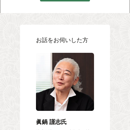
お話をお伺いした方
眞鍋 謹志氏