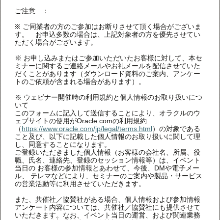
ご注意 ：
※ ご同業者の方のご参加はお断りさせて頂く場合がございま
す。 お申込多数の場合は、上記対象者の方を優先させてい
ただく場合がございます。
※ お申し込みまたはご参加いただいたお客様に対して、本セ
ミナーに関するご連絡メールやお礼メールを配信させていた
だくことがあります（ダウンロード資料のご案内、アンケー
トのご依頼が含まれる場合があります）。
※ ウェビナー開催時の利用規約と個人情報のお取り扱いにつ
いて
このフォームに記入して送信することにより、オラクルのウ
ェブサイトの使用がOracle.comの利用規約
（
https://www.oracle.com/jp/legal/terms.html
）の対象である
こと及び、以下に記載した個人情報のお取り扱いに関して理
し、同意することになります。
ご登録いただきました個人情報（お客様の会社名、所属、役
職、氏名、連絡先、登録のセッション情報等）は、イベント
当日の お客様の参加情報とあわせて、今後、DMや電子メー
ル、 テレマなどにより、セミナーのご案内や製品・サービス
の営業活動等に利用させていただきます。
また、共催社／協賛社がある場合、個人情報および参加情報
アンケート内容については、共催社／協賛社にも提供させて
いただきます。なお、イベント当日の運営、および関連業務