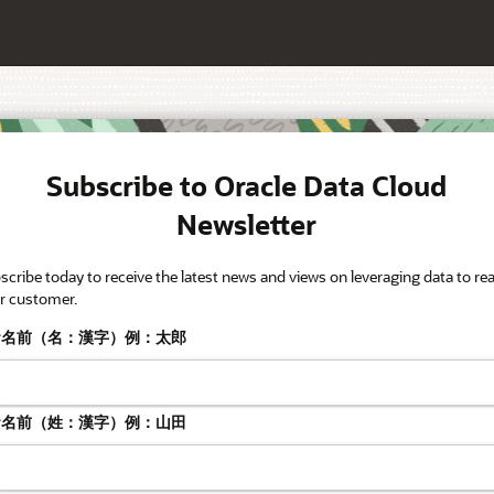
Subscribe to Oracle Data Cloud
Newsletter
scribe today to receive the latest news and views on leveraging data to re
r customer.
お名前（名：漢字）例：太郎
お名前（姓：漢字）例：山田