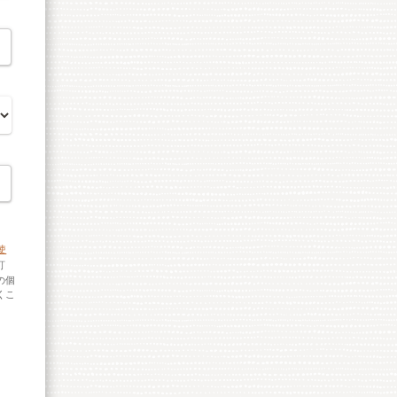
の使
訂
の個
くこ