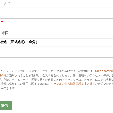
メール
*
国
*
会社名（正式名称、全角）
このフォームに入力して送信することで、オラクルのWebサイトの使用には、
Oracle.com
用条件
が適用されることを理解し、合意するものとします。個人情報へのアクセス、保持、
正、削除、セキュリティ、国境を越えた移動などのトピックを含め、オラクルによるお客様
人情報の収集および使用に関する詳細は、
オラクルの個人情報保護基本方針
でご確認いただ
とができます。