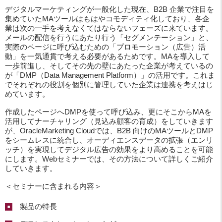
デジタルマーケティングが一般化した現在、B2B 企業で注目を
集めていたMAツールはもはやコモディティ化しており、各企
業は次の一手を考えなくてはならないフェーズに来ています。
メールの配信を行うにあたり行う「セグメンテーション」と、
実際のページに呼び込むための「プロモーション（広告）活
動」を一気通貫で考える必要があるためです。MAを導入して
一歩前進し、そしてその先の壁にあたった企業が考えているの
が「DMP（Data Management Platform）」の活用です。これま
でそれぞれの役割を個別に管理していた企業は連携を考えはじ
めています。
作成したページへDMPを使って呼び込み、更にそこからMAを
活用してナーチャリング（見込み顧客の育成）をしていきます
が、OracleMarketing Cloudでは、B2B 向けのMAツールとDMP
をシームレスに統合し、オーディエンスデータの拡張（エンリ
ッチ）を実現してデジタル広告の効果をより高めることを可能
にします。Webセミナーでは、その方法について詳しくご紹介
していきます。
＜セミナーに含まれる内容＞
製品の特長