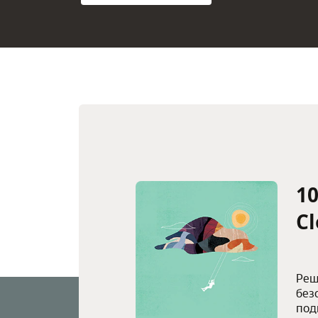
1
Cl
Реш
без
под