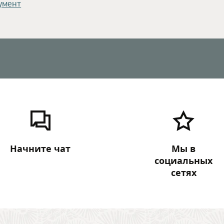
умент
Начните чат
Мы в
социальных
сетях